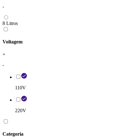
-
8 Litros
Voltagem
+
-
110V
220V
Categoria