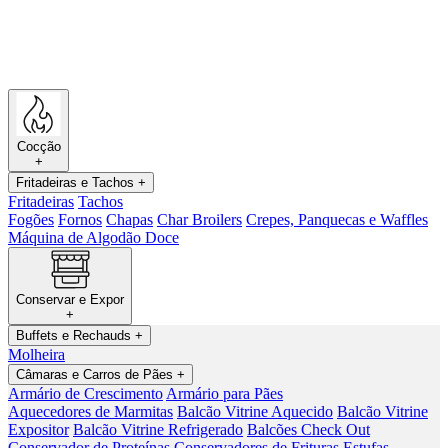
Cocção
+
Fritadeiras e Tachos
+
Fritadeiras
Tachos
Fogões
Fornos
Chapas
Char Broilers
Crepes, Panquecas e Waffles
Máquina de Algodão Doce
Conservar e Expor
+
Buffets e Rechauds
+
Molheira
Câmaras e Carros de Pães
+
Armário de Crescimento
Armário para Pães
Aquecedores de Marmitas
Balcão Vitrine Aquecido
Balcão Vitrine
Expositor
Balcão Vitrine Refrigerado
Balcões Check Out
Conservador de Proteínas
Conservadores de Frituras
Estufas