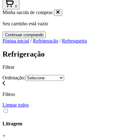
0
Minha sacola de compras
Seu carrinho está vazio
Continuar comprando
Página inicial
/
Refrigeração
/
Refresqueira
Refrigeração
Filtrar
Ordenação:
Filtros
Limpar todos
Litragem
+