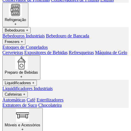
Refrigeração
+
Bebedouros
+
Bebedouros Industriais
Bebedouro de Bancada
Freezers
+
Estoques de Congelados
Cervejeiras
Expositores de Bebidas
Refresqueiras
Máquina de Gelo
Preparo de Bebidas
+
Liquidificadores
+
Liquidificadores Industriais
Cafeteiras
+
Automáticas
Café
Esterilizadores
Extratores de Suco
Chocolateira
Móveis e Acessórios
+