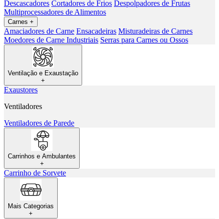
Descascadores
Cortadores de Frios
Despolpadores de Frutas
Multiprocessadores de Alimentos
Carnes
+
Amaciadores de Carne
Ensacadeiras
Misturadeiras de Carnes
Moedores de Carne Industriais
Serras para Carnes ou Ossos
Ventilação e Exaustação
+
Exaustores
Ventiladores
Ventiladores de Parede
Carrinhos e Ambulantes
+
Carrinho de Sorvete
Mais Categorias
+