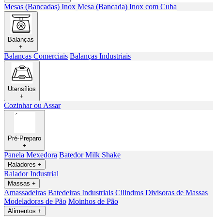
Mesas (Bancadas) Inox
Mesa (Bancada) Inox com Cuba
Balanças
+
Balanças Comerciais
Balanças Industriais
Utensílios
+
Cozinhar ou Assar
Pré-Preparo
+
Panela Mexedora
Batedor Milk Shake
Raladores
+
Ralador Industrial
Massas
+
Amassadeiras
Batedeiras Industriais
Cilindros
Divisoras de Massas
Modeladoras de Pão
Moinhos de Pão
Alimentos
+