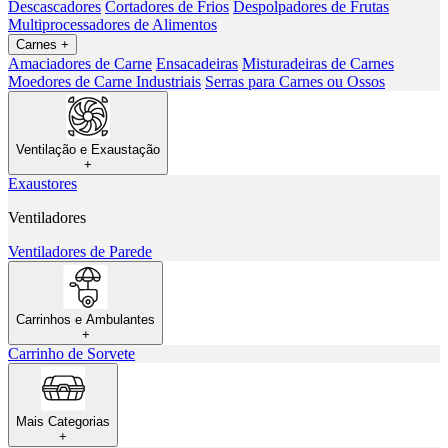
Descascadores
Cortadores de Frios
Despolpadores de Frutas
Multiprocessadores de Alimentos
Carnes
+
Amaciadores de Carne
Ensacadeiras
Misturadeiras de Carnes
Moedores de Carne Industriais
Serras para Carnes ou Ossos
Ventilação e Exaustação
+
Exaustores
Ventiladores
Ventiladores de Parede
Carrinhos e Ambulantes
+
Carrinho de Sorvete
Mais Categorias
+