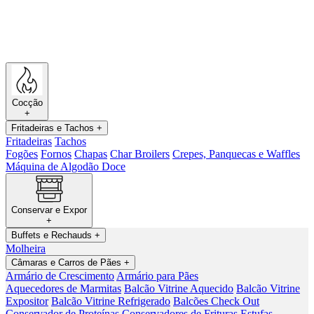
Cocção
+
Fritadeiras e Tachos
+
Fritadeiras
Tachos
Fogões
Fornos
Chapas
Char Broilers
Crepes, Panquecas e Waffles
Máquina de Algodão Doce
Conservar e Expor
+
Buffets e Rechauds
+
Molheira
Câmaras e Carros de Pães
+
Armário de Crescimento
Armário para Pães
Aquecedores de Marmitas
Balcão Vitrine Aquecido
Balcão Vitrine
Expositor
Balcão Vitrine Refrigerado
Balcões Check Out
Conservador de Proteínas
Conservadores de Frituras
Estufas