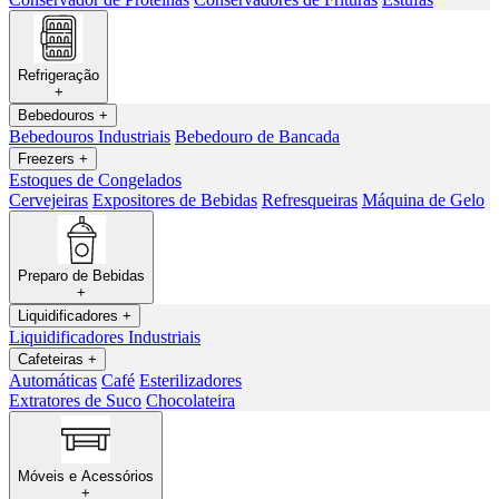
Refrigeração
+
Bebedouros
+
Bebedouros Industriais
Bebedouro de Bancada
Freezers
+
Estoques de Congelados
Cervejeiras
Expositores de Bebidas
Refresqueiras
Máquina de Gelo
Preparo de Bebidas
+
Liquidificadores
+
Liquidificadores Industriais
Cafeteiras
+
Automáticas
Café
Esterilizadores
Extratores de Suco
Chocolateira
Móveis e Acessórios
+