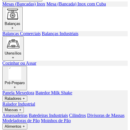
Mesas (Bancadas) Inox
Mesa (Bancada) Inox com Cuba
Balanças
+
Balanças Comerciais
Balanças Industriais
Utensílios
+
Cozinhar ou Assar
Pré-Preparo
+
Panela Mexedora
Batedor Milk Shake
Raladores
+
Ralador Industrial
Massas
+
Amassadeiras
Batedeiras Industriais
Cilindros
Divisoras de Massas
Modeladoras de Pão
Moinhos de Pão
Alimentos
+