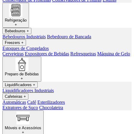
Refrigeração
+
Bebedouros
+
Bebedouros Industriais
Bebedouro de Bancada
Freezers
+
Estoques de Congelados
Cervejeiras
Expositores de Bebidas
Refresqueiras
Máquina de Gelo
Preparo de Bebidas
+
Liquidificadores
+
Liquidificadores Industriais
Cafeteiras
+
Automáticas
Café
Esterilizadores
Extratores de Suco
Chocolateira
Móveis e Acessórios
+