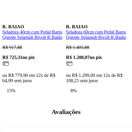
R. BAIAO
R. BAIAO
Seladora 40cm com Pedal Barra
Seladora 60cm com Pedal Barra
B
Quente Selamult Bivolt R.Baião
Quente Selamult Bivolt R.Baião
D
G
R$ 917,88
R$ 1.405,88
R
R$ 725,31
no pix
R$ 1.208,07
no pix
R
ou R$ 779,90 em 12x de R$
ou R$ 1.299,00 em 12x de R$
64,99 sem juros
108,25 sem juros
o
2
15%
8%
Avaliações