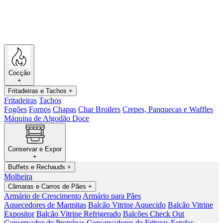
Cocção
+
Fritadeiras e Tachos
+
Fritadeiras
Tachos
Fogões
Fornos
Chapas
Char Broilers
Crepes, Panquecas e Waffles
Máquina de Algodão Doce
Conservar e Expor
+
Buffets e Rechauds
+
Molheira
Câmaras e Carros de Pães
+
Armário de Crescimento
Armário para Pães
Aquecedores de Marmitas
Balcão Vitrine Aquecido
Balcão Vitrine
Expositor
Balcão Vitrine Refrigerado
Balcões Check Out
Conservador de Proteínas
Conservadores de Frituras
Estufas