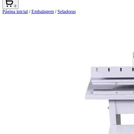
0
Página inicial
/
Embalagem
/
Seladoras