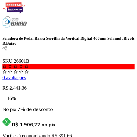
Seladora de Pedal Barra Serrilhada Vertical Digital 400mm Selamult Bivolt
R.Baiao
SKU 26601B
0 avaliações
R$ 2.441,36
16%
No pix 7% de desconto
R$ 1.906,22
no pix
Você está economizando R$ 391.66