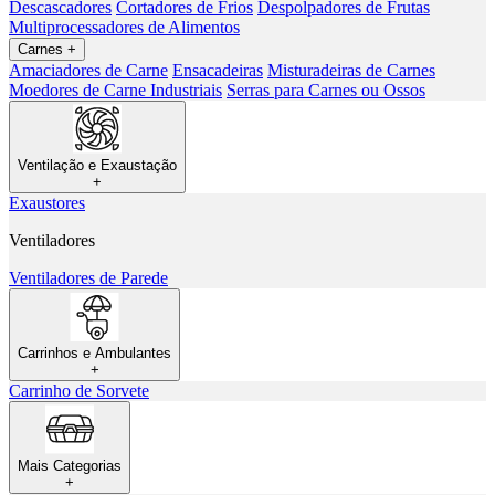
Descascadores
Cortadores de Frios
Despolpadores de Frutas
Multiprocessadores de Alimentos
Carnes
+
Amaciadores de Carne
Ensacadeiras
Misturadeiras de Carnes
Moedores de Carne Industriais
Serras para Carnes ou Ossos
Ventilação e Exaustação
+
Exaustores
Ventiladores
Ventiladores de Parede
Carrinhos e Ambulantes
+
Carrinho de Sorvete
Mais Categorias
+