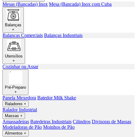
Mesas (Bancadas) Inox
Mesa (Bancada) Inox com Cuba
Balanças
+
Balanças Comerciais
Balanças Industriais
Utensílios
+
Cozinhar ou Assar
Pré-Preparo
+
Panela Mexedora
Batedor Milk Shake
Raladores
+
Ralador Industrial
Massas
+
Amassadeiras
Batedeiras Industriais
Cilindros
Divisoras de Massas
Modeladoras de Pão
Moinhos de Pão
Alimentos
+