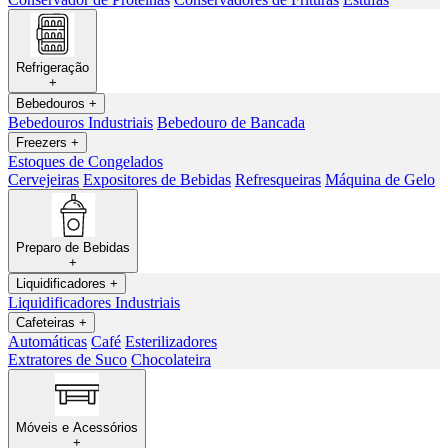
Refrigeração
+
Bebedouros
+
Bebedouros Industriais
Bebedouro de Bancada
Freezers
+
Estoques de Congelados
Cervejeiras
Expositores de Bebidas
Refresqueiras
Máquina de Gelo
Preparo de Bebidas
+
Liquidificadores
+
Liquidificadores Industriais
Cafeteiras
+
Automáticas
Café
Esterilizadores
Extratores de Suco
Chocolateira
Móveis e Acessórios
+