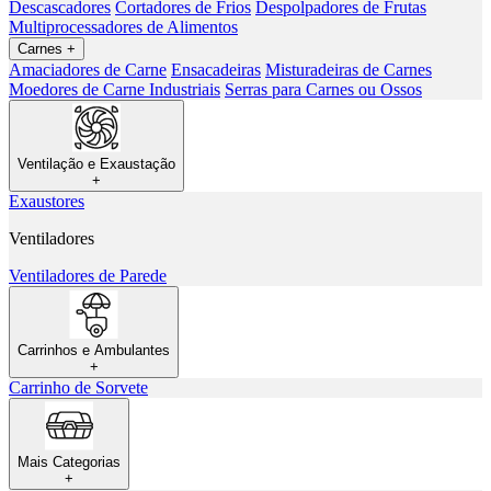
Descascadores
Cortadores de Frios
Despolpadores de Frutas
Multiprocessadores de Alimentos
Carnes
+
Amaciadores de Carne
Ensacadeiras
Misturadeiras de Carnes
Moedores de Carne Industriais
Serras para Carnes ou Ossos
Ventilação e Exaustação
+
Exaustores
Ventiladores
Ventiladores de Parede
Carrinhos e Ambulantes
+
Carrinho de Sorvete
Mais Categorias
+