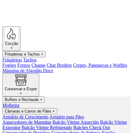
Cocção
+
Fritadeiras e Tachos
+
Fritadeiras
Tachos
Fogões
Fornos
Chapas
Char Broilers
Crepes, Panquecas e Waffles
Máquina de Algodão Doce
Conservar e Expor
+
Buffets e Rechauds
+
Molheira
Câmaras e Carros de Pães
+
Armário de Crescimento
Armário para Pães
Aquecedores de Marmitas
Balcão Vitrine Aquecido
Balcão Vitrine
Expositor
Balcão Vitrine Refrigerado
Balcões Check Out
Conservador de Proteínas
Conservadores de Frituras
Estufas