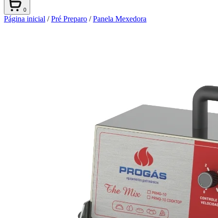
0
Página inicial
/
Pré Preparo
/
Panela Mexedora