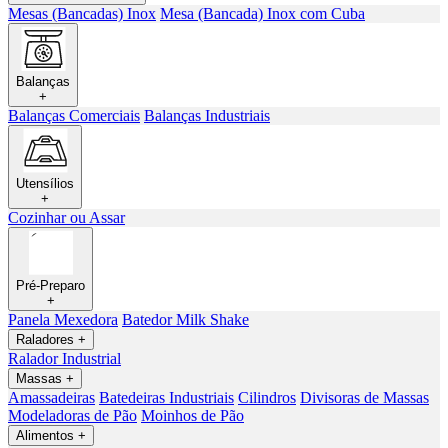
Mesas (Bancadas) Inox
Mesa (Bancada) Inox com Cuba
Balanças
+
Balanças Comerciais
Balanças Industriais
Utensílios
+
Cozinhar ou Assar
Pré-Preparo
+
Panela Mexedora
Batedor Milk Shake
Raladores
+
Ralador Industrial
Massas
+
Amassadeiras
Batedeiras Industriais
Cilindros
Divisoras de Massas
Modeladoras de Pão
Moinhos de Pão
Alimentos
+