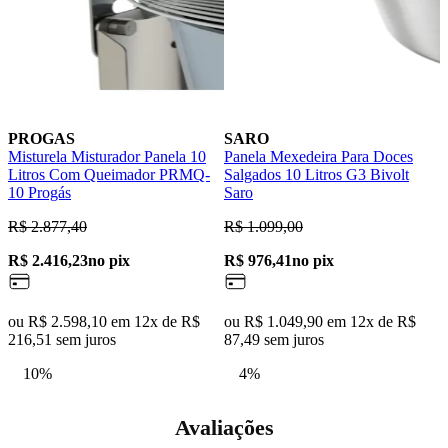
PROGAS
SARO
Misturela Misturador Panela 10
Panela Mexedeira Para Doces
P
Litros Com Queimador PRMQ-
Salgados 10 Litros G3 Bivolt
S
10 Progás
Saro
B
R$ 2.877,40
R$ 1.099,00
R
R$ 2.416,23
no pix
R$ 976,41
no pix
R
ou R$ 2.598,10 em 12x de R$
ou R$ 1.049,90 em 12x de R$
o
216,51 sem juros
87,49 sem juros
8
10%
4%
Avaliações