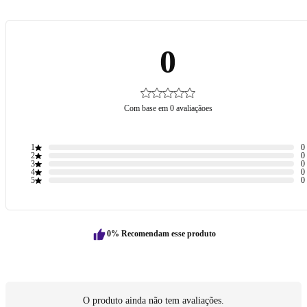
0
Com base em 0 avaliaçãoes
1
0
2
0
3
0
4
0
5
0
0% Recomendam esse produto
O produto ainda não tem avaliações.