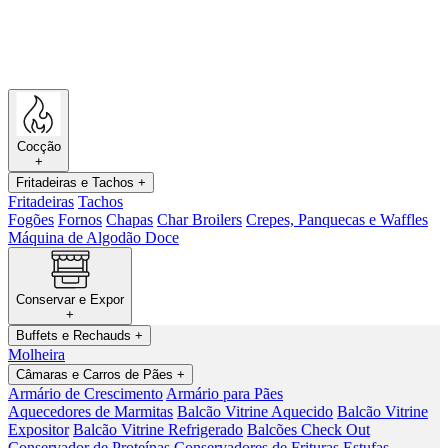
Cocção
+
Fritadeiras e Tachos
+
Fritadeiras
Tachos
Fogões
Fornos
Chapas
Char Broilers
Crepes, Panquecas e Waffles
Máquina de Algodão Doce
Conservar e Expor
+
Buffets e Rechauds
+
Molheira
Câmaras e Carros de Pães
+
Armário de Crescimento
Armário para Pães
Aquecedores de Marmitas
Balcão Vitrine Aquecido
Balcão Vitrine
Expositor
Balcão Vitrine Refrigerado
Balcões Check Out
Conservador de Proteínas
Conservadores de Frituras
Estufas