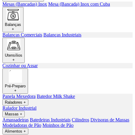
Mesas (Bancadas) Inox
Mesa (Bancada) Inox com Cuba
Balanças
+
Balanças Comerciais
Balanças Industriais
Utensílios
+
Cozinhar ou Assar
Pré-Preparo
+
Panela Mexedora
Batedor Milk Shake
Raladores
+
Ralador Industrial
Massas
+
Amassadeiras
Batedeiras Industriais
Cilindros
Divisoras de Massas
Modeladoras de Pão
Moinhos de Pão
Alimentos
+