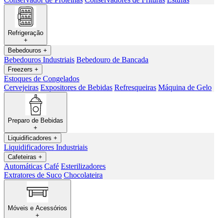
Refrigeração
+
Bebedouros
+
Bebedouros Industriais
Bebedouro de Bancada
Freezers
+
Estoques de Congelados
Cervejeiras
Expositores de Bebidas
Refresqueiras
Máquina de Gelo
Preparo de Bebidas
+
Liquidificadores
+
Liquidificadores Industriais
Cafeteiras
+
Automáticas
Café
Esterilizadores
Extratores de Suco
Chocolateira
Móveis e Acessórios
+