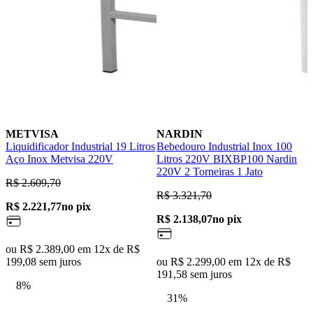
METVISA
NARDIN
Liquidificador Industrial 19 Litros
Bebedouro Industrial Inox 100
F
Aço Inox Metvisa 220V
Litros 220V BIXBP100 Nardin
L
220V 2 Torneiras 1 Jato
F
R$ 2.609,70
R$ 3.321,70
R
R$ 2.221,77
no pix
R$ 2.138,07
no pix
R
ou R$ 2.389,00 em 12x de R$
199,08 sem juros
ou R$ 2.299,00 em 12x de R$
o
191,58 sem juros
4
8%
31%