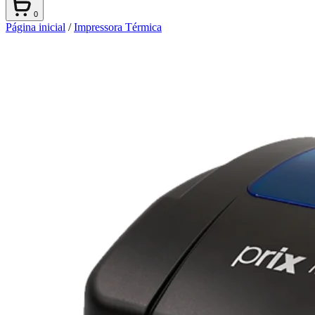
0
Página inicial
/
Impressora Térmica