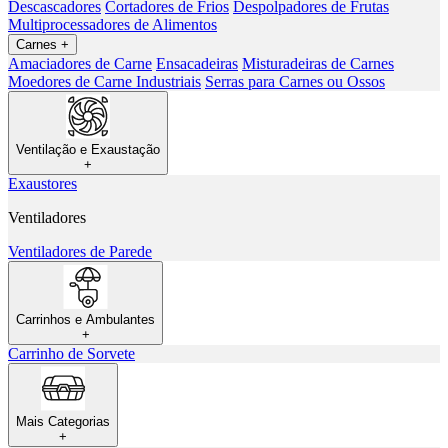
Descascadores
Cortadores de Frios
Despolpadores de Frutas
Multiprocessadores de Alimentos
Carnes
+
Amaciadores de Carne
Ensacadeiras
Misturadeiras de Carnes
Moedores de Carne Industriais
Serras para Carnes ou Ossos
Ventilação e Exaustação
+
Exaustores
Ventiladores
Ventiladores de Parede
Carrinhos e Ambulantes
+
Carrinho de Sorvete
Mais Categorias
+