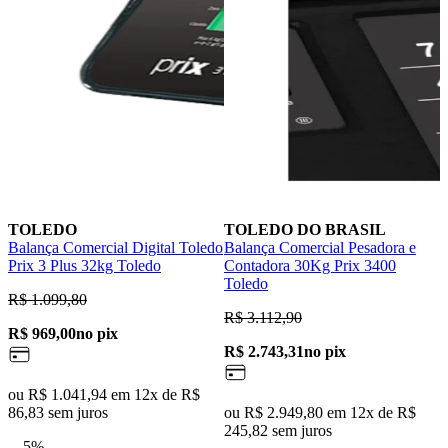
TOLEDO
TOLEDO DO BRASIL
Balança Comercial Digital Toledo
Balança Comercial Pesadora e
B
Prix 3 Plus 32kg Toledo
Contadora 30Kg Prix 3400
3
Toledo
T
R$ 1.099,80
R$ 3.112,90
R
R$ 969,00
no pix
R$ 2.743,31
no pix
R
ou R$ 1.041,94 em 12x de R$
86,83 sem juros
ou R$ 2.949,80 em 12x de R$
o
245,82 sem juros
7
5%