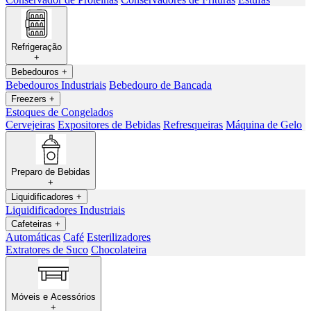
Refrigeração
+
Bebedouros
+
Bebedouros Industriais
Bebedouro de Bancada
Freezers
+
Estoques de Congelados
Cervejeiras
Expositores de Bebidas
Refresqueiras
Máquina de Gelo
Preparo de Bebidas
+
Liquidificadores
+
Liquidificadores Industriais
Cafeteiras
+
Automáticas
Café
Esterilizadores
Extratores de Suco
Chocolateira
Móveis e Acessórios
+