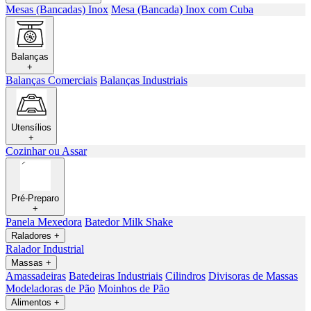
Mesas (Bancadas) Inox
Mesa (Bancada) Inox com Cuba
Balanças
+
Balanças Comerciais
Balanças Industriais
Utensílios
+
Cozinhar ou Assar
Pré-Preparo
+
Panela Mexedora
Batedor Milk Shake
Raladores
+
Ralador Industrial
Massas
+
Amassadeiras
Batedeiras Industriais
Cilindros
Divisoras de Massas
Modeladoras de Pão
Moinhos de Pão
Alimentos
+