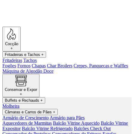
Cocção
+
Fritadeiras e Tachos
+
Fritadeiras
Tachos
Fogões
Fornos
Chapas
Char Broilers
Crepes, Panquecas e Waffles
Máquina de Algodão Doce
Conservar e Expor
+
Buffets e Rechauds
+
Molheira
Câmaras e Carros de Pães
+
Armário de Crescimento
Armário para Pães
Aquecedores de Marmitas
Balcão Vitrine Aquecido
Balcão Vitrine
Expositor
Balcão Vitrine Refrigerado
Balcões Check Out
Conservador de Proteínas
Conservadores de Frituras
Estufas