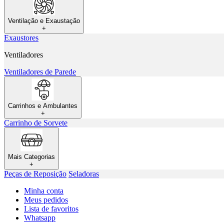
Ventilação e Exaustação
+
Exaustores
Ventiladores
Ventiladores de Parede
Carrinhos e Ambulantes
+
Carrinho de Sorvete
Mais Categorias
+
Peças de Reposição
Seladoras
Minha conta
Meus pedidos
Lista de favoritos
Whatsapp