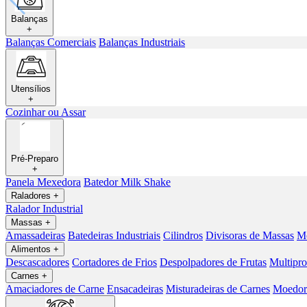
Balanças
+
Balanças Comerciais
Balanças Industriais
Utensílios
+
Cozinhar ou Assar
Pré-Preparo
+
Panela Mexedora
Batedor Milk Shake
Raladores
+
Ralador Industrial
Massas
+
Amassadeiras
Batedeiras Industriais
Cilindros
Divisoras de Massas
Mo
Alimentos
+
Descascadores
Cortadores de Frios
Despolpadores de Frutas
Multipro
Carnes
+
Amaciadores de Carne
Ensacadeiras
Misturadeiras de Carnes
Moedore