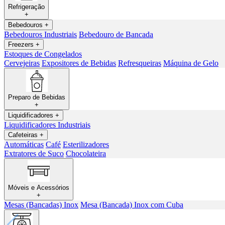
Refrigeração
+
Bebedouros
+
Bebedouros Industriais
Bebedouro de Bancada
Freezers
+
Estoques de Congelados
Cervejeiras
Expositores de Bebidas
Refresqueiras
Máquina de Gelo
Preparo de Bebidas
+
Liquidificadores
+
Liquidificadores Industriais
Cafeteiras
+
Automáticas
Café
Esterilizadores
Extratores de Suco
Chocolateira
Móveis e Acessórios
+
Mesas (Bancadas) Inox
Mesa (Bancada) Inox com Cuba