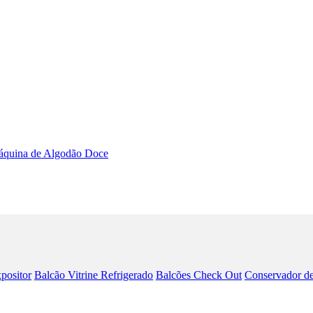
quina de Algodão Doce
positor
Balcão Vitrine Refrigerado
Balcões Check Out
Conservador de