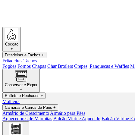
Cocção
+
Fritadeiras e Tachos
+
Fritadeiras
Tachos
Fogões
Fornos
Chapas
Char Broilers
Crepes, Panquecas e Waffles
Má
Conservar e Expor
+
Buffets e Rechauds
+
Molheira
Câmaras e Carros de Pães
+
Armário de Crescimento
Armário para Pães
Aquecedores de Marmitas
Balcão Vitrine Aquecido
Balcão Vitrine Ex