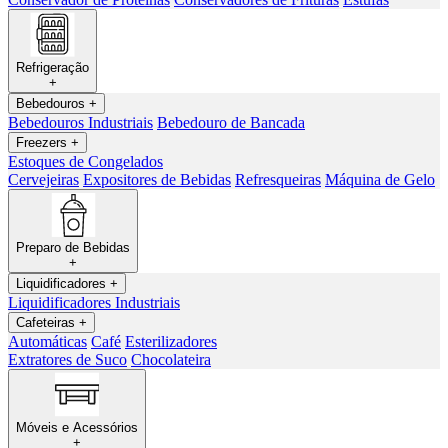
Refrigeração
+
Bebedouros
+
Bebedouros Industriais
Bebedouro de Bancada
Freezers
+
Estoques de Congelados
Cervejeiras
Expositores de Bebidas
Refresqueiras
Máquina de Gelo
Preparo de Bebidas
+
Liquidificadores
+
Liquidificadores Industriais
Cafeteiras
+
Automáticas
Café
Esterilizadores
Extratores de Suco
Chocolateira
Móveis e Acessórios
+