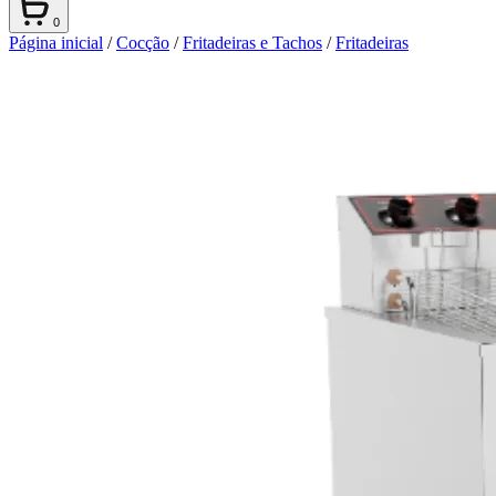
0
Página inicial
/
Cocção
/
Fritadeiras e Tachos
/
Fritadeiras