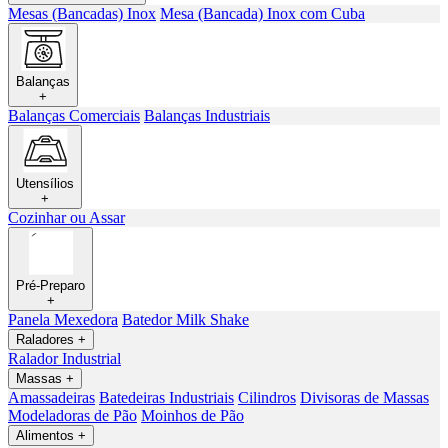
Mesas (Bancadas) Inox
Mesa (Bancada) Inox com Cuba
Balanças
+
Balanças Comerciais
Balanças Industriais
Utensílios
+
Cozinhar ou Assar
Pré-Preparo
+
Panela Mexedora
Batedor Milk Shake
Raladores
+
Ralador Industrial
Massas
+
Amassadeiras
Batedeiras Industriais
Cilindros
Divisoras de Massas
Modeladoras de Pão
Moinhos de Pão
Alimentos
+