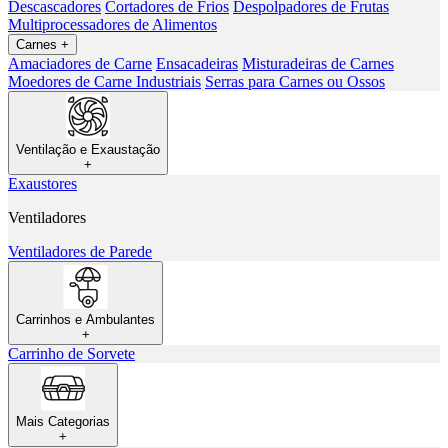
Descascadores
Cortadores de Frios
Despolpadores de Frutas
Multiprocessadores de Alimentos
Carnes
+
Amaciadores de Carne
Ensacadeiras
Misturadeiras de Carnes
Moedores de Carne Industriais
Serras para Carnes ou Ossos
Ventilação e Exaustação
+
Exaustores
Ventiladores
Ventiladores de Parede
Carrinhos e Ambulantes
+
Carrinho de Sorvete
Mais Categorias
+