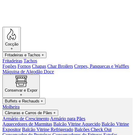
Cocção
+
Fritadeiras e Tachos
+
Fritadeiras
Tachos
Fogões
Fornos
Chapas
Char Broilers
Crepes, Panquecas e Waffles
Máquina de Algodão Doce
Conservar e Expor
+
Buffets e Rechauds
+
Molheira
Câmaras e Carros de Pães
+
Armário de Crescimento
Armário para Pães
Aquecedores de Marmitas
Balcão Vitrine Aquecido
Balcão Vitrine
Expositor
Balcão Vitrine Refrigerado
Balcões Check Out
Conservador de Proteínas
Conservadores de Frituras
Estufas