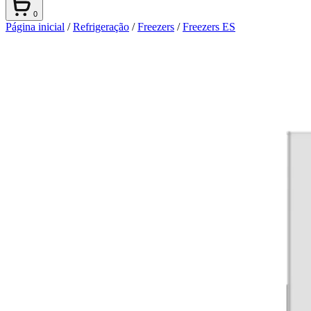
0
Página inicial
/
Refrigeração
/
Freezers
/
Freezers ES