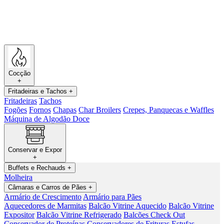
Cocção
+
Fritadeiras e Tachos
+
Fritadeiras
Tachos
Fogões
Fornos
Chapas
Char Broilers
Crepes, Panquecas e Waffles
Máquina de Algodão Doce
Conservar e Expor
+
Buffets e Rechauds
+
Molheira
Câmaras e Carros de Pães
+
Armário de Crescimento
Armário para Pães
Aquecedores de Marmitas
Balcão Vitrine Aquecido
Balcão Vitrine
Expositor
Balcão Vitrine Refrigerado
Balcões Check Out
Conservador de Proteínas
Conservadores de Frituras
Estufas