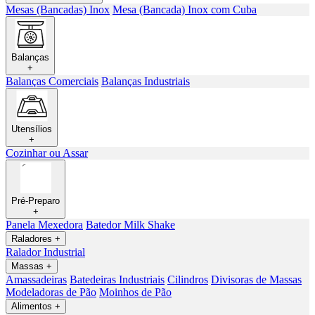
Mesas (Bancadas) Inox
Mesa (Bancada) Inox com Cuba
Balanças
+
Balanças Comerciais
Balanças Industriais
Utensílios
+
Cozinhar ou Assar
Pré-Preparo
+
Panela Mexedora
Batedor Milk Shake
Raladores
+
Ralador Industrial
Massas
+
Amassadeiras
Batedeiras Industriais
Cilindros
Divisoras de Massas
Modeladoras de Pão
Moinhos de Pão
Alimentos
+