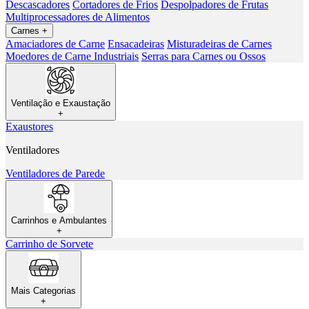
Descascadores
Cortadores de Frios
Despolpadores de Frutas
Multiprocessadores de Alimentos
Carnes
+
Amaciadores de Carne
Ensacadeiras
Misturadeiras de Carnes
Moedores de Carne Industriais
Serras para Carnes ou Ossos
Ventilação e Exaustação
+
Exaustores
Ventiladores
Ventiladores de Parede
Carrinhos e Ambulantes
+
Carrinho de Sorvete
Mais Categorias
+