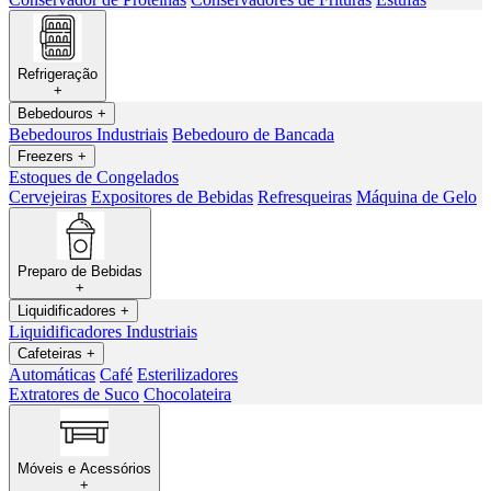
Refrigeração
+
Bebedouros
+
Bebedouros Industriais
Bebedouro de Bancada
Freezers
+
Estoques de Congelados
Cervejeiras
Expositores de Bebidas
Refresqueiras
Máquina de Gelo
Preparo de Bebidas
+
Liquidificadores
+
Liquidificadores Industriais
Cafeteiras
+
Automáticas
Café
Esterilizadores
Extratores de Suco
Chocolateira
Móveis e Acessórios
+