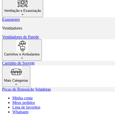
Ventilação e Exaustação
+
Exaustores
Ventiladores
Ventiladores de Parede
Carrinhos e Ambulantes
+
Carrinho de Sorvete
Mais Categorias
+
Peças de Reposição
Seladoras
Minha conta
Meus pedidos
Lista de favoritos
Whatsapp