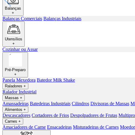
Balanças
+
Balanças Comerciais
Balanças Industriais
Utensílios
+
Cozinhar ou Assar
Pré-Preparo
+
Panela Mexedora
Batedor Milk Shake
Raladores
+
Ralador Industrial
Massas
+
Amassadeiras
Batedeiras Industriais
Cilindros
Divisoras de Massas
Mo
Alimentos
+
Descascadores
Cortadores de Frios
Despolpadores de Frutas
Multipro
Carnes
+
Amaciadores de Carne
Ensacadeiras
Misturadeiras de Carnes
Moedore