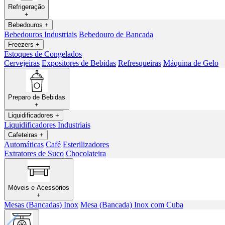
Refrigeração
+
Bebedouros
+
Bebedouros Industriais
Bebedouro de Bancada
Freezers
+
Estoques de Congelados
Cervejeiras
Expositores de Bebidas
Refresqueiras
Máquina de Gelo
Preparo de Bebidas
+
Liquidificadores
+
Liquidificadores Industriais
Cafeteiras
+
Automáticas
Café
Esterilizadores
Extratores de Suco
Chocolateira
Móveis e Acessórios
+
Mesas (Bancadas) Inox
Mesa (Bancada) Inox com Cuba