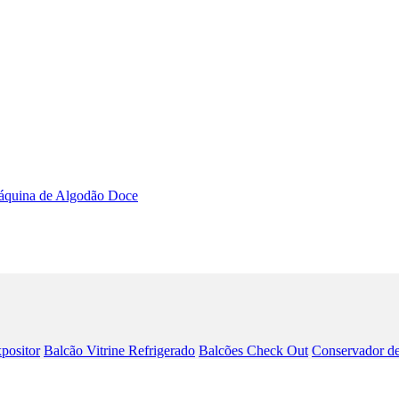
quina de Algodão Doce
positor
Balcão Vitrine Refrigerado
Balcões Check Out
Conservador de