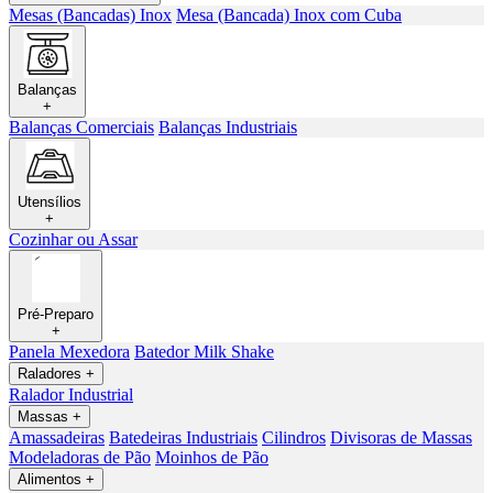
Mesas (Bancadas) Inox
Mesa (Bancada) Inox com Cuba
Balanças
+
Balanças Comerciais
Balanças Industriais
Utensílios
+
Cozinhar ou Assar
Pré-Preparo
+
Panela Mexedora
Batedor Milk Shake
Raladores
+
Ralador Industrial
Massas
+
Amassadeiras
Batedeiras Industriais
Cilindros
Divisoras de Massas
Modeladoras de Pão
Moinhos de Pão
Alimentos
+