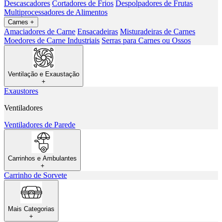
Descascadores
Cortadores de Frios
Despolpadores de Frutas
Multiprocessadores de Alimentos
Carnes
+
Amaciadores de Carne
Ensacadeiras
Misturadeiras de Carnes
Moedores de Carne Industriais
Serras para Carnes ou Ossos
Ventilação e Exaustação
+
Exaustores
Ventiladores
Ventiladores de Parede
Carrinhos e Ambulantes
+
Carrinho de Sorvete
Mais Categorias
+