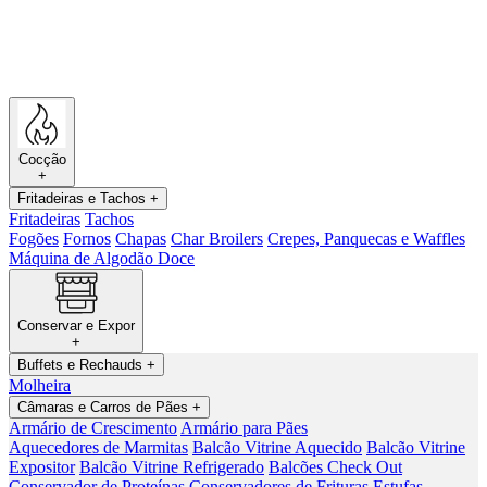
Cocção
+
Fritadeiras e Tachos
+
Fritadeiras
Tachos
Fogões
Fornos
Chapas
Char Broilers
Crepes, Panquecas e Waffles
Máquina de Algodão Doce
Conservar e Expor
+
Buffets e Rechauds
+
Molheira
Câmaras e Carros de Pães
+
Armário de Crescimento
Armário para Pães
Aquecedores de Marmitas
Balcão Vitrine Aquecido
Balcão Vitrine
Expositor
Balcão Vitrine Refrigerado
Balcões Check Out
Conservador de Proteínas
Conservadores de Frituras
Estufas