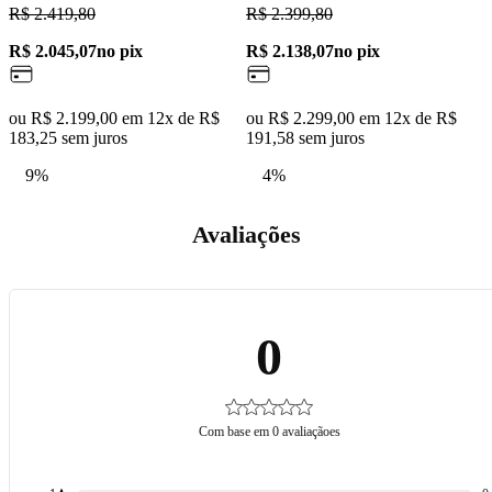
R$ 2.419,80
R$ 2.399,80
R
R$ 2.045,07
no pix
R$ 2.138,07
no pix
R
ou R$ 2.199,00 em 12x de R$
ou R$ 2.299,00 em 12x de R$
o
183,25 sem juros
191,58 sem juros
1
9%
4%
Avaliações
0
Com base em 0 avaliaçãoes