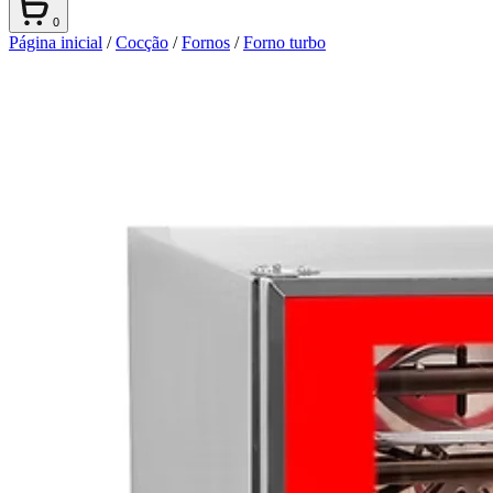
0
Página inicial
/
Cocção
/
Fornos
/
Forno turbo