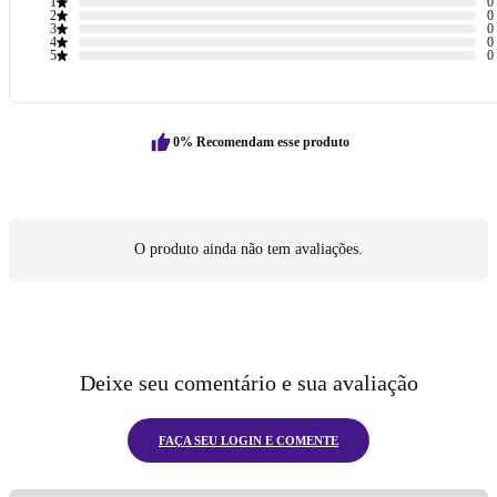
1
0
2
0
3
0
4
0
5
0
0% Recomendam esse produto
O produto ainda não tem avaliações.
Deixe seu comentário e sua avaliação
FAÇA SEU LOGIN E COMENTE