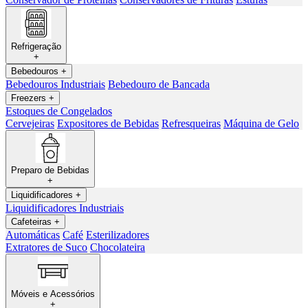
Refrigeração
+
Bebedouros
+
Bebedouros Industriais
Bebedouro de Bancada
Freezers
+
Estoques de Congelados
Cervejeiras
Expositores de Bebidas
Refresqueiras
Máquina de Gelo
Preparo de Bebidas
+
Liquidificadores
+
Liquidificadores Industriais
Cafeteiras
+
Automáticas
Café
Esterilizadores
Extratores de Suco
Chocolateira
Móveis e Acessórios
+