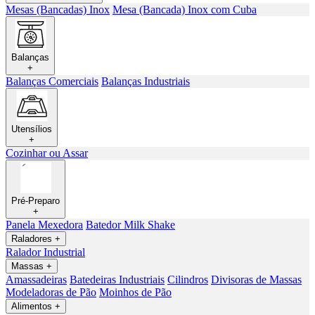
Mesas (Bancadas) Inox
Mesa (Bancada) Inox com Cuba
Balanças
+
Balanças Comerciais
Balanças Industriais
Utensílios
+
Cozinhar ou Assar
Pré-Preparo
+
Panela Mexedora
Batedor Milk Shake
Raladores
+
Ralador Industrial
Massas
+
Amassadeiras
Batedeiras Industriais
Cilindros
Divisoras de Massas
Modeladoras de Pão
Moinhos de Pão
Alimentos
+