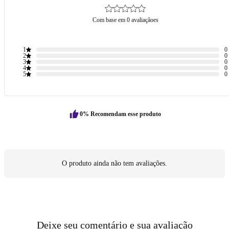
Com base em 0 avaliaçãoes
1
0
2
0
3
0
4
0
5
0
0% Recomendam esse produto
O produto ainda não tem avaliações.
Deixe seu comentário e sua avaliação