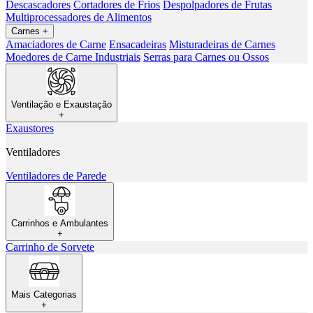
Descascadores
Cortadores de Frios
Despolpadores de Frutas
Multiprocessadores de Alimentos
Carnes
+
Amaciadores de Carne
Ensacadeiras
Misturadeiras de Carnes
Moedores de Carne Industriais
Serras para Carnes ou Ossos
Ventilação e Exaustação
+
Exaustores
Ventiladores
Ventiladores de Parede
Carrinhos e Ambulantes
+
Carrinho de Sorvete
Mais Categorias
+