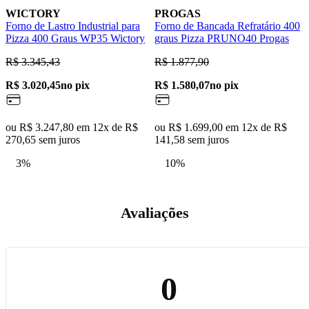
WICTORY
PROGAS
Forno de Lastro Industrial para
Forno de Bancada Refratário 400
F
Pizza 400 Graus WP35 Wictory
graus Pizza PRUNO40 Progas
W
R$ 3.345,43
R$ 1.877,90
R
R$ 3.020,45
no pix
R$ 1.580,07
no pix
R
ou R$ 3.247,80 em 12x de R$
ou R$ 1.699,00 em 12x de R$
o
270,65 sem juros
141,58 sem juros
4
3%
10%
Avaliações
0