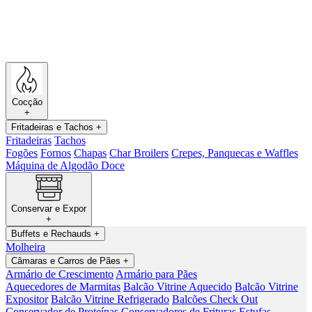
Cocção
+
Fritadeiras e Tachos
+
Fritadeiras
Tachos
Fogões
Fornos
Chapas
Char Broilers
Crepes, Panquecas e Waffles
Máquina de Algodão Doce
Conservar e Expor
+
Buffets e Rechauds
+
Molheira
Câmaras e Carros de Pães
+
Armário de Crescimento
Armário para Pães
Aquecedores de Marmitas
Balcão Vitrine Aquecido
Balcão Vitrine
Expositor
Balcão Vitrine Refrigerado
Balcões Check Out
Conservador de Proteínas
Conservadores de Frituras
Estufas