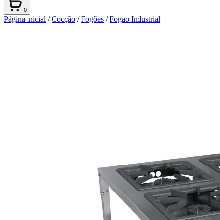
0
Página inicial
/
Cocção
/
Fogões
/
Fogao Industrial