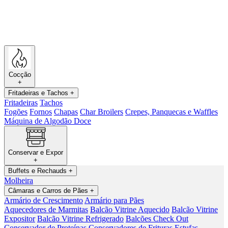
Cocção
+
Fritadeiras e Tachos
+
Fritadeiras
Tachos
Fogões
Fornos
Chapas
Char Broilers
Crepes, Panquecas e Waffles
Máquina de Algodão Doce
Conservar e Expor
+
Buffets e Rechauds
+
Molheira
Câmaras e Carros de Pães
+
Armário de Crescimento
Armário para Pães
Aquecedores de Marmitas
Balcão Vitrine Aquecido
Balcão Vitrine
Expositor
Balcão Vitrine Refrigerado
Balcões Check Out
Conservador de Proteínas
Conservadores de Frituras
Estufas