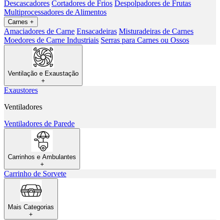
Descascadores
Cortadores de Frios
Despolpadores de Frutas
Multiprocessadores de Alimentos
Carnes
+
Amaciadores de Carne
Ensacadeiras
Misturadeiras de Carnes
Moedores de Carne Industriais
Serras para Carnes ou Ossos
Ventilação e Exaustação
+
Exaustores
Ventiladores
Ventiladores de Parede
Carrinhos e Ambulantes
+
Carrinho de Sorvete
Mais Categorias
+