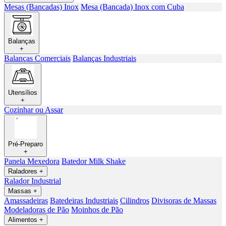
Mesas (Bancadas) Inox
Mesa (Bancada) Inox com Cuba
Balanças
+
Balanças Comerciais
Balanças Industriais
Utensílios
+
Cozinhar ou Assar
Pré-Preparo
+
Panela Mexedora
Batedor Milk Shake
Raladores
+
Ralador Industrial
Massas
+
Amassadeiras
Batedeiras Industriais
Cilindros
Divisoras de Massas
Modeladoras de Pão
Moinhos de Pão
Alimentos
+