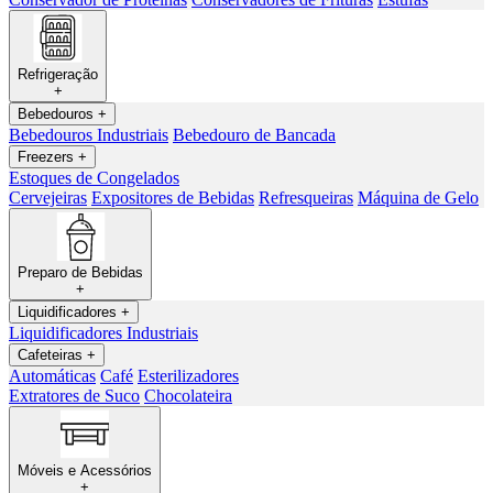
Refrigeração
+
Bebedouros
+
Bebedouros Industriais
Bebedouro de Bancada
Freezers
+
Estoques de Congelados
Cervejeiras
Expositores de Bebidas
Refresqueiras
Máquina de Gelo
Preparo de Bebidas
+
Liquidificadores
+
Liquidificadores Industriais
Cafeteiras
+
Automáticas
Café
Esterilizadores
Extratores de Suco
Chocolateira
Móveis e Acessórios
+