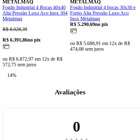
METALMAQ
METALMAQ
Fogão Industrial 4 Bocas 40x40
Fogão Industrial 4 bocas 30x30 e
F
Alta Pressão Luxo Aço Inox 304
Forno Alta Pressão Luxo Aço
L
Metalmaq
Inox Metalmaq
R
R$ 5.290,69
no pix
R$ 8.028,39
R
R$ 6.391,86
no pix
ou R$ 5.688,91 em 12x de R$
474,08 sem juros
o
ou R$ 6.872,97 em 12x de R$
3
572,75 sem juros
14%
Avaliações
0