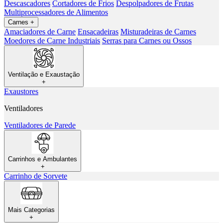
Descascadores
Cortadores de Frios
Despolpadores de Frutas
Multiprocessadores de Alimentos
Carnes
+
Amaciadores de Carne
Ensacadeiras
Misturadeiras de Carnes
Moedores de Carne Industriais
Serras para Carnes ou Ossos
Ventilação e Exaustação
+
Exaustores
Ventiladores
Ventiladores de Parede
Carrinhos e Ambulantes
+
Carrinho de Sorvete
Mais Categorias
+