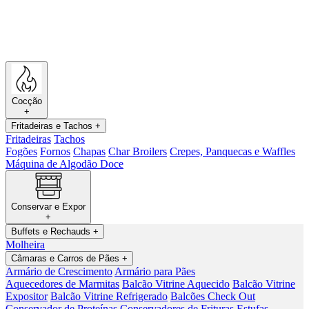
Cocção
+
Fritadeiras e Tachos
+
Fritadeiras
Tachos
Fogões
Fornos
Chapas
Char Broilers
Crepes, Panquecas e Waffles
Máquina de Algodão Doce
Conservar e Expor
+
Buffets e Rechauds
+
Molheira
Câmaras e Carros de Pães
+
Armário de Crescimento
Armário para Pães
Aquecedores de Marmitas
Balcão Vitrine Aquecido
Balcão Vitrine
Expositor
Balcão Vitrine Refrigerado
Balcões Check Out
Conservador de Proteínas
Conservadores de Frituras
Estufas