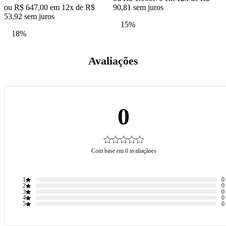
ou R$ 647,00 em 12x de R$
90,81 sem juros
2
53,92 sem juros
15%
18%
Avaliações
0
Com base em 0 avaliaçãoes
1
0
2
0
3
0
4
0
5
0