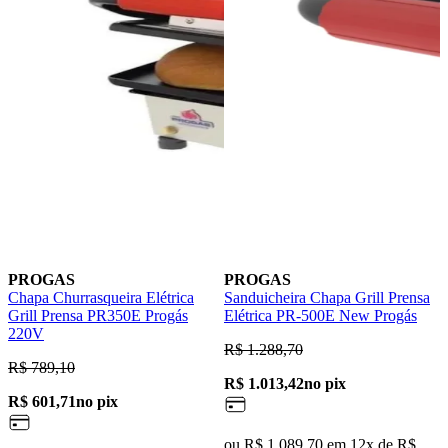
PROGAS
PROGAS
Chapa Churrasqueira Elétrica
Sanduicheira Chapa Grill Prensa
C
Grill Prensa PR350E Progás
Elétrica PR-500E New Progás
c
220V
R$ 1.288,70
R
R$ 789,10
R$ 1.013,42
no pix
R
R$ 601,71
no pix
ou R$ 1.089,70 em 12x de R$
o