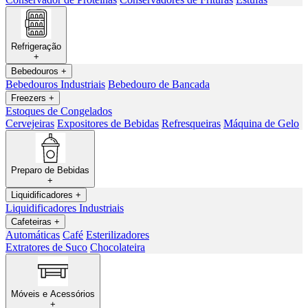
Refrigeração
+
Bebedouros
+
Bebedouros Industriais
Bebedouro de Bancada
Freezers
+
Estoques de Congelados
Cervejeiras
Expositores de Bebidas
Refresqueiras
Máquina de Gelo
Preparo de Bebidas
+
Liquidificadores
+
Liquidificadores Industriais
Cafeteiras
+
Automáticas
Café
Esterilizadores
Extratores de Suco
Chocolateira
Móveis e Acessórios
+