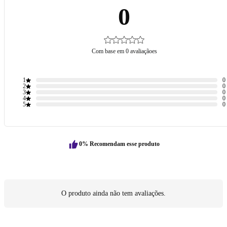
0
Com base em 0 avaliaçãoes
1
0
2
0
3
0
4
0
5
0
0% Recomendam esse produto
O produto ainda não tem avaliações.