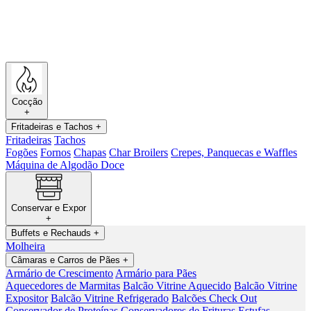
Cocção
+
Fritadeiras e Tachos
+
Fritadeiras
Tachos
Fogões
Fornos
Chapas
Char Broilers
Crepes, Panquecas e Waffles
Máquina de Algodão Doce
Conservar e Expor
+
Buffets e Rechauds
+
Molheira
Câmaras e Carros de Pães
+
Armário de Crescimento
Armário para Pães
Aquecedores de Marmitas
Balcão Vitrine Aquecido
Balcão Vitrine
Expositor
Balcão Vitrine Refrigerado
Balcões Check Out
Conservador de Proteínas
Conservadores de Frituras
Estufas