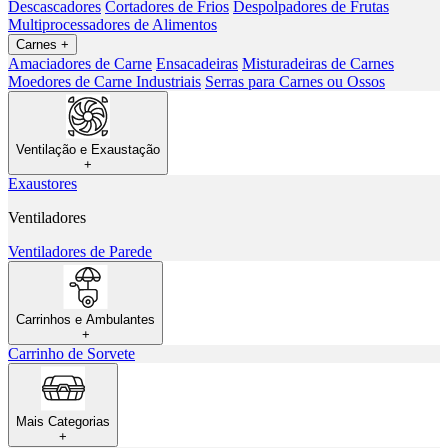
Descascadores
Cortadores de Frios
Despolpadores de Frutas
Multiprocessadores de Alimentos
Carnes
+
Amaciadores de Carne
Ensacadeiras
Misturadeiras de Carnes
Moedores de Carne Industriais
Serras para Carnes ou Ossos
Ventilação e Exaustação
+
Exaustores
Ventiladores
Ventiladores de Parede
Carrinhos e Ambulantes
+
Carrinho de Sorvete
Mais Categorias
+