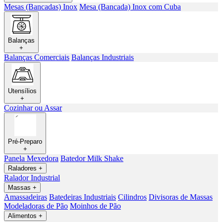
Mesas (Bancadas) Inox
Mesa (Bancada) Inox com Cuba
Balanças
+
Balanças Comerciais
Balanças Industriais
Utensílios
+
Cozinhar ou Assar
Pré-Preparo
+
Panela Mexedora
Batedor Milk Shake
Raladores
+
Ralador Industrial
Massas
+
Amassadeiras
Batedeiras Industriais
Cilindros
Divisoras de Massas
Modeladoras de Pão
Moinhos de Pão
Alimentos
+