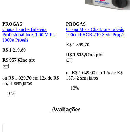
PROGAS
PROGAS
Chapa Lanche Bifeteira
Chapa Mista Charbroiler a Gás
C
Profissional Inox 1,00 M Pr-
100cm PRCB-210 Style Progás
1000g Progás
R$ 1.899,70
R
R$ 1.219,80
R$ 1.533,57
no pix
R
R$ 957,62
no pix
ou R$ 1.649,00 em 12x de R$
o
ou R$ 1.029,70 em 12x de R$
137,42 sem juros
9
85,81 sem juros
13%
16%
Avaliações