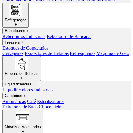
Refrigeração
+
Bebedouros
+
Bebedouros Industriais
Bebedouro de Bancada
Freezers
+
Estoques de Congelados
Cervejeiras
Expositores de Bebidas
Refresqueiras
Máquina de Gelo
Preparo de Bebidas
+
Liquidificadores
+
Liquidificadores Industriais
Cafeteiras
+
Automáticas
Café
Esterilizadores
Extratores de Suco
Chocolateira
Móveis e Acessórios
+