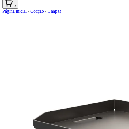
0
Página inicial
/
Cocção
/
Chapas