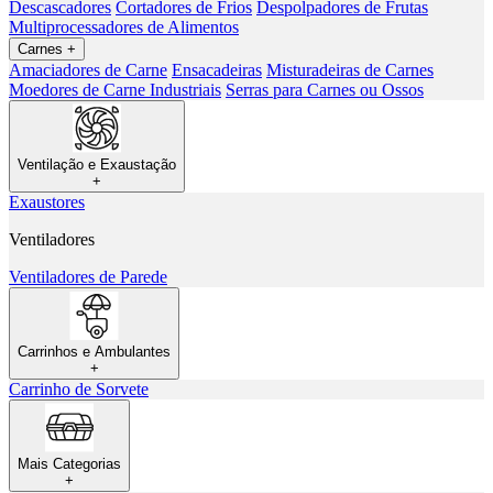
Descascadores
Cortadores de Frios
Despolpadores de Frutas
Multiprocessadores de Alimentos
Carnes
+
Amaciadores de Carne
Ensacadeiras
Misturadeiras de Carnes
Moedores de Carne Industriais
Serras para Carnes ou Ossos
Ventilação e Exaustação
+
Exaustores
Ventiladores
Ventiladores de Parede
Carrinhos e Ambulantes
+
Carrinho de Sorvete
Mais Categorias
+