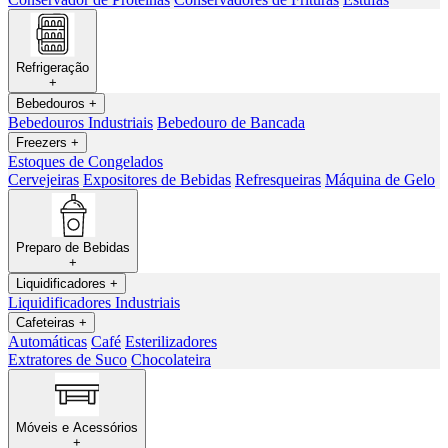
Refrigeração
+
Bebedouros
+
Bebedouros Industriais
Bebedouro de Bancada
Freezers
+
Estoques de Congelados
Cervejeiras
Expositores de Bebidas
Refresqueiras
Máquina de Gelo
Preparo de Bebidas
+
Liquidificadores
+
Liquidificadores Industriais
Cafeteiras
+
Automáticas
Café
Esterilizadores
Extratores de Suco
Chocolateira
Móveis e Acessórios
+