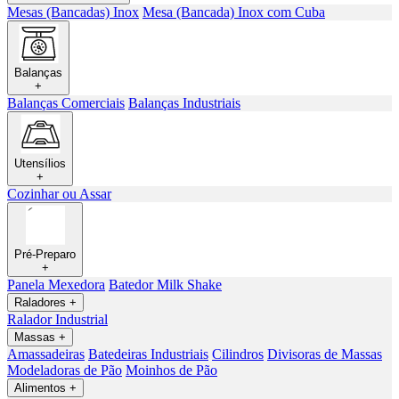
Mesas (Bancadas) Inox
Mesa (Bancada) Inox com Cuba
Balanças
+
Balanças Comerciais
Balanças Industriais
Utensílios
+
Cozinhar ou Assar
Pré-Preparo
+
Panela Mexedora
Batedor Milk Shake
Raladores
+
Ralador Industrial
Massas
+
Amassadeiras
Batedeiras Industriais
Cilindros
Divisoras de Massas
Modeladoras de Pão
Moinhos de Pão
Alimentos
+