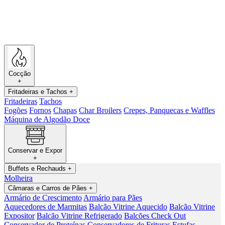
Cocção
+
Fritadeiras e Tachos
+
Fritadeiras
Tachos
Fogões
Fornos
Chapas
Char Broilers
Crepes, Panquecas e Waffles
Máquina de Algodão Doce
Conservar e Expor
+
Buffets e Rechauds
+
Molheira
Câmaras e Carros de Pães
+
Armário de Crescimento
Armário para Pães
Aquecedores de Marmitas
Balcão Vitrine Aquecido
Balcão Vitrine
Expositor
Balcão Vitrine Refrigerado
Balcões Check Out
Conservador de Proteínas
Conservadores de Frituras
Estufas