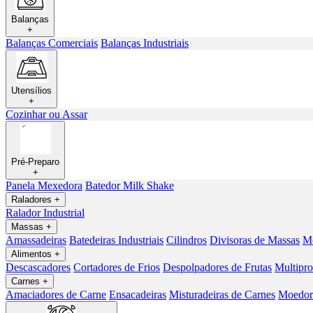
Balanças
+
Balanças Comerciais
Balanças Industriais
Utensílios
+
Cozinhar ou Assar
Pré-Preparo
+
Panela Mexedora
Batedor Milk Shake
Raladores
+
Ralador Industrial
Massas
+
Amassadeiras
Batedeiras Industriais
Cilindros
Divisoras de Massas
Mo
Alimentos
+
Descascadores
Cortadores de Frios
Despolpadores de Frutas
Multipro
Carnes
+
Amaciadores de Carne
Ensacadeiras
Misturadeiras de Carnes
Moedore