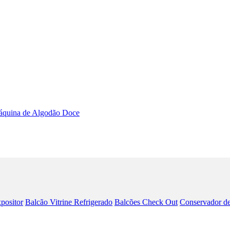
quina de Algodão Doce
positor
Balcão Vitrine Refrigerado
Balcões Check Out
Conservador de