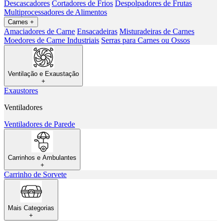
Descascadores
Cortadores de Frios
Despolpadores de Frutas
Multiprocessadores de Alimentos
Carnes
+
Amaciadores de Carne
Ensacadeiras
Misturadeiras de Carnes
Moedores de Carne Industriais
Serras para Carnes ou Ossos
Ventilação e Exaustação
+
Exaustores
Ventiladores
Ventiladores de Parede
Carrinhos e Ambulantes
+
Carrinho de Sorvete
Mais Categorias
+