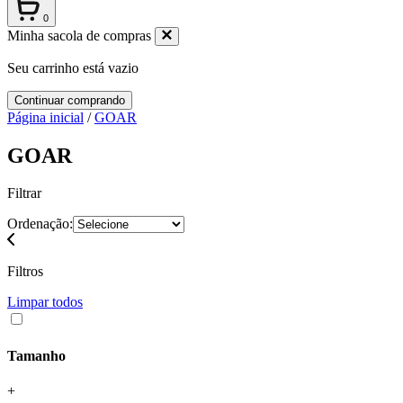
0
Minha sacola de compras
Seu carrinho está vazio
Continuar comprando
Página inicial
/
GOAR
GOAR
Filtrar
Ordenação:
Filtros
Limpar todos
Tamanho
+