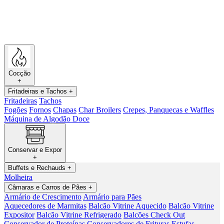
Cocção
+
Fritadeiras e Tachos
+
Fritadeiras
Tachos
Fogões
Fornos
Chapas
Char Broilers
Crepes, Panquecas e Waffles
Máquina de Algodão Doce
Conservar e Expor
+
Buffets e Rechauds
+
Molheira
Câmaras e Carros de Pães
+
Armário de Crescimento
Armário para Pães
Aquecedores de Marmitas
Balcão Vitrine Aquecido
Balcão Vitrine
Expositor
Balcão Vitrine Refrigerado
Balcões Check Out
Conservador de Proteínas
Conservadores de Frituras
Estufas