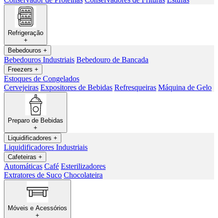
Refrigeração
+
Bebedouros
+
Bebedouros Industriais
Bebedouro de Bancada
Freezers
+
Estoques de Congelados
Cervejeiras
Expositores de Bebidas
Refresqueiras
Máquina de Gelo
Preparo de Bebidas
+
Liquidificadores
+
Liquidificadores Industriais
Cafeteiras
+
Automáticas
Café
Esterilizadores
Extratores de Suco
Chocolateira
Móveis e Acessórios
+