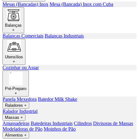
Mesas (Bancadas) Inox
Mesa (Bancada) Inox com Cuba
Balanças
+
Balanças Comerciais
Balanças Industriais
Utensílios
+
Cozinhar ou Assar
Pré-Preparo
+
Panela Mexedora
Batedor Milk Shake
Raladores
+
Ralador Industrial
Massas
+
Amassadeiras
Batedeiras Industriais
Cilindros
Divisoras de Massas
Modeladoras de Pão
Moinhos de Pão
Alimentos
+