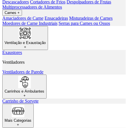
Descascadores
Cortadores de Frios
Despolpadores de Frutas
Multiprocessadores de Alimentos
Carnes
+
Amaciadores de Carne
Ensacadeiras
Misturadeiras de Carnes
Moedores de Carne Industriais
Serras para Carnes ou Ossos
Ventilação e Exaustação
+
Exaustores
Ventiladores
Ventiladores de Parede
Carrinhos e Ambulantes
+
Carrinho de Sorvete
Mais Categorias
+