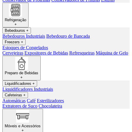
Refrigeração
+
Bebedouros
+
Bebedouros Industriais
Bebedouro de Bancada
Freezers
+
Estoques de Congelados
Cervejeiras
Expositores de Bebidas
Refresqueiras
Máquina de Gelo
Preparo de Bebidas
+
Liquidificadores
+
Liquidificadores Industriais
Cafeteiras
+
Automáticas
Café
Esterilizadores
Extratores de Suco
Chocolateira
Móveis e Acessórios
+