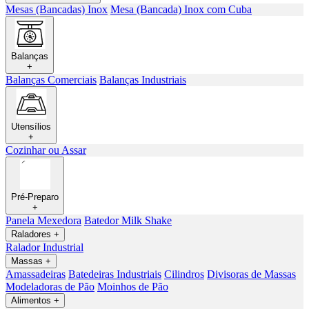
Mesas (Bancadas) Inox
Mesa (Bancada) Inox com Cuba
Balanças
+
Balanças Comerciais
Balanças Industriais
Utensílios
+
Cozinhar ou Assar
Pré-Preparo
+
Panela Mexedora
Batedor Milk Shake
Raladores
+
Ralador Industrial
Massas
+
Amassadeiras
Batedeiras Industriais
Cilindros
Divisoras de Massas
Modeladoras de Pão
Moinhos de Pão
Alimentos
+