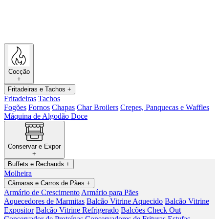
Cocção
+
Fritadeiras e Tachos
+
Fritadeiras
Tachos
Fogões
Fornos
Chapas
Char Broilers
Crepes, Panquecas e Waffles
Máquina de Algodão Doce
Conservar e Expor
+
Buffets e Rechauds
+
Molheira
Câmaras e Carros de Pães
+
Armário de Crescimento
Armário para Pães
Aquecedores de Marmitas
Balcão Vitrine Aquecido
Balcão Vitrine
Expositor
Balcão Vitrine Refrigerado
Balcões Check Out
Conservador de Proteínas
Conservadores de Frituras
Estufas