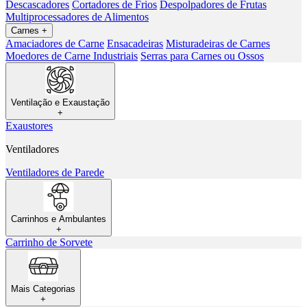
Descascadores
Cortadores de Frios
Despolpadores de Frutas
Multiprocessadores de Alimentos
Carnes
+
Amaciadores de Carne
Ensacadeiras
Misturadeiras de Carnes
Moedores de Carne Industriais
Serras para Carnes ou Ossos
Ventilação e Exaustação
+
Exaustores
Ventiladores
Ventiladores de Parede
Carrinhos e Ambulantes
+
Carrinho de Sorvete
Mais Categorias
+