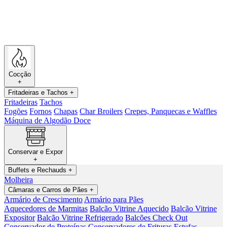
Cocção
+
Fritadeiras e Tachos
+
Fritadeiras
Tachos
Fogões
Fornos
Chapas
Char Broilers
Crepes, Panquecas e Waffles
Máquina de Algodão Doce
Conservar e Expor
+
Buffets e Rechauds
+
Molheira
Câmaras e Carros de Pães
+
Armário de Crescimento
Armário para Pães
Aquecedores de Marmitas
Balcão Vitrine Aquecido
Balcão Vitrine
Expositor
Balcão Vitrine Refrigerado
Balcões Check Out
Conservador de Proteínas
Conservadores de Frituras
Estufas