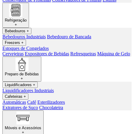
Refrigeração
+
Bebedouros
+
Bebedouros Industriais
Bebedouro de Bancada
Freezers
+
Estoques de Congelados
Cervejeiras
Expositores de Bebidas
Refresqueiras
Máquina de Gelo
Preparo de Bebidas
+
Liquidificadores
+
Liquidificadores Industriais
Cafeteiras
+
Automáticas
Café
Esterilizadores
Extratores de Suco
Chocolateira
Móveis e Acessórios
+