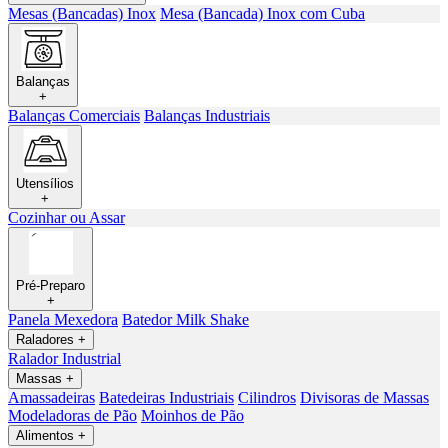
Mesas (Bancadas) Inox
Mesa (Bancada) Inox com Cuba
Balanças
+
Balanças Comerciais
Balanças Industriais
Utensílios
+
Cozinhar ou Assar
Pré-Preparo
+
Panela Mexedora
Batedor Milk Shake
Raladores
+
Ralador Industrial
Massas
+
Amassadeiras
Batedeiras Industriais
Cilindros
Divisoras de Massas
Modeladoras de Pão
Moinhos de Pão
Alimentos
+