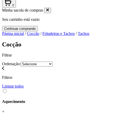
0
Minha sacola de compras
Seu carrinho está vazio
Continuar comprando
Página inicial
/
Cocção
/
Fritadeiras e Tachos
/
Tachos
Cocção
Filtrar
Ordenação:
Filtros
Limpar todos
Aquecimento
+