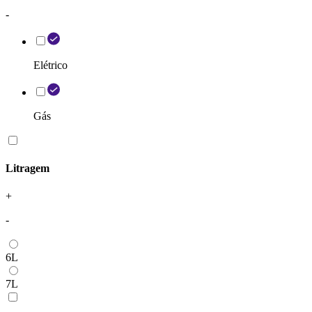
-
Elétrico
Gás
Litragem
+
-
6L
7L